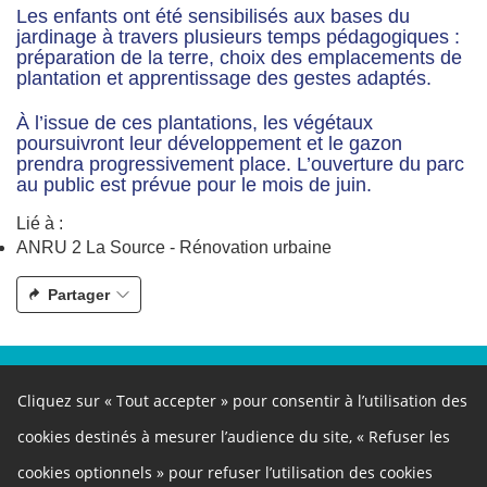
Les enfants ont été sensibilisés aux bases du
jardinage à travers plusieurs temps pédagogiques :
préparation de la terre, choix des emplacements de
plantation et apprentissage des gestes adaptés.
À l’issue de ces plantations, les végétaux
poursuivront leur développement et le gazon
prendra progressivement place. L’ouverture du parc
au public est prévue pour le mois de juin.
Lié à :
ANRU 2 La Source - Rénovation urbaine
Partager
À propos
Cliquez sur « Tout accepter » pour consentir à l’utilisation des
Ce site participatif a été réalisé grâce à la plateforme innovante de
participation
Cap Collectif
, selon les principes de la
démocratie
cookies destinés à mesurer l’audience du site, « Refuser les
ouverte
.
Autres liens
cookies optionnels » pour refuser l’utilisation des cookies