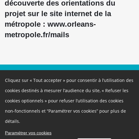
découverte des orientations du
projet sur le site internet de la
métropole :
www.orleans-
metropole.fr/mails
À propos
Cliquez sur « Tout accepter » pour consentir à l’utilisation des
Ce site participatif a été réalisé grâce à la plateforme innovante de
participation
Cap Collectif
, selon les principes de la
démocratie
cookies destinés à mesurer l’audience du site, « Refuser les
ouverte
.
cookies optionnels » pour refuser l’utilisation des cookies
Autres liens
non-fonctionnels et “Paramétrer vos cookies” pour plus de
Cookies
Gestion des cookies
Politique de confidentialité
Besoin d'aide ?
détails.
Contact
Mentions légales
Paramétrer vos cookies